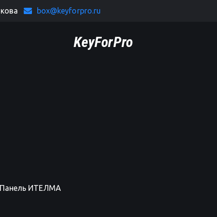
якова
box@keyforpro.ru
KeyForPro
. Панель ИТЕЛМА